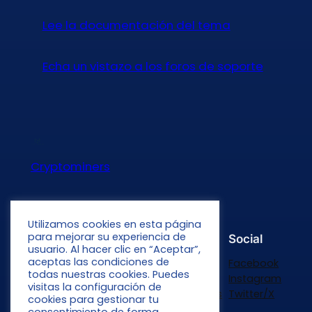
Lee la documentación del tema
Echa un vistazo a los foros de soporte
Cryptominers
Venta de Rigs de Minería
Utilizamos cookies en esta página
para mejorar su experiencia de
Acerca de
Privacidad
Social
usuario. Al hacer clic en “Aceptar”,
aceptas las condiciones de
Equipo
Política de privacidad
Facebook
todas nuestras cookies. Puedes
Historia
Términos y condiciones
Instagram
visitas la configuración de
Carreras
Contacta con consotros
Twitter/X
cookies para gestionar tu