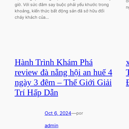
o
giờ. Với sức đắm say buộc phải yếu khước trong
n
khoảng, kiến thức bất động sản đã sở hữu đổi
cháy khách của…
Hành Trình Khám Phá
review đà nẵng hội an huế 4
ngày 3 đêm – Thế Giới Giải
Trí Hấp Dẫn
Oct 6, 2024
—
por
admin