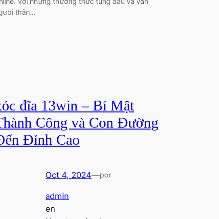
nline. Với những thưởng thức túng dấu và văn
gười thân…
xóc đĩa 13win – Bí Mật
Thành Công và Con Đường
Đến Đỉnh Cao
Oct 4, 2024
—
por
admin
en