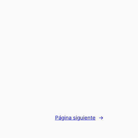
Página siguiente
→