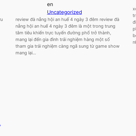
en
x
Uncategorized
t
ưu
review đà nẵng hội an huế 4 ngày 3 đêm review đà
đ
nẵng hội an huế 4 ngày 3 đêm là một trong trung
p
tâm tiêu khiển trực tuyến đường phổ trở thành,
b
mang lại đến gia đình trải nghiệm hàng một số
n
h
tham gia trải nghiệm càng ngã sung từ game show
mang lại…
n