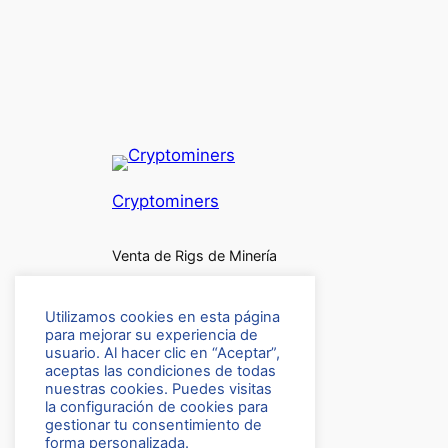
Cryptominers
Venta de Rigs de Minería
Utilizamos cookies en esta página
para mejorar su experiencia de
usuario. Al hacer clic en “Aceptar”,
aceptas las condiciones de todas
nuestras cookies. Puedes visitas
la configuración de cookies para
Diseñado con
WordPress
gestionar tu consentimiento de
forma personalizada.