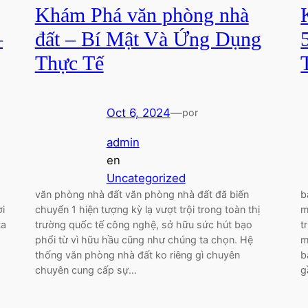
Khám Phá văn phòng nhà
–
đất – Bí Mật Và Ứng Dụng
Thực Tế
Oct 6, 2024
—
por
admin
en
Uncategorized
văn phòng nhà đất văn phòng nhà đất đã biến
b
i
chuyển 1 hiện tượng kỳ lạ vượt trội trong toàn thị
m
ta
trường quốc tế công nghệ, sở hữu sức hút bạo
t
phổi từ vì hữu hầu cũng như chúng ta chọn. Hệ
m
thống văn phòng nhà đất ko riêng gì chuyên
b
chuyên cung cấp sự…
g