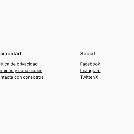
rivacidad
Social
lítica de privacidad
Facebook
rminos y condiciones
Instagram
ntacta con consotros
Twitter/X