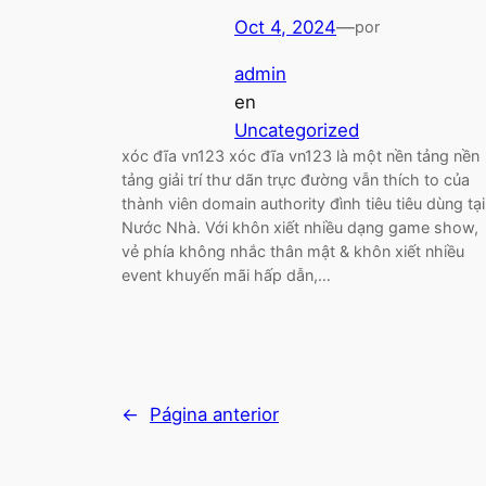
Oct 4, 2024
—
por
admin
en
Uncategorized
xóc đĩa vn123 xóc đĩa vn123 là một nền tảng nền
tảng giải trí thư dãn trực đường vẫn thích to của
thành viên domain authority đình tiêu tiêu dùng tại
Nước Nhà. Với khôn xiết nhiều dạng game show,
vẻ phía không nhắc thân mật & khôn xiết nhiều
event khuyến mãi hấp dẫn,…
←
Página anterior